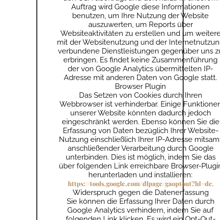
Auftrag wird Google diese Informationen
benutzen, um Ihre Nutzung der Website
auszuwerten, um Reports über
Websiteaktivitäten zu erstellen und um weiter
mit der Websitenutzung und der Internetnutzu
verbundene Dienstleistungen gegenüber uns z
erbringen. Es findet keine Zusammenführung
der von Google Analytics übermittelten IP-
Adresse mit anderen Daten von Google statt.
Browser Plugin
Das Setzen von Cookies durch Ihren
Webbrowser ist verhinderbar. Einige Funktione
unserer Website könnten dadurch jedoch
eingeschränkt werden. Ebenso können Sie die
Erfassung von Daten bezüglich Ihrer Website-
Nutzung einschließlich Ihrer IP-Adresse mitsam
anschließender Verarbeitung durch Google
unterbinden. Dies ist möglich, indem Sie das
über folgenden Link erreichbare Browser-Plugi
herunterladen und installieren:
https://tools.google.com/dlpage/gaoptout?hl=de
.
Widerspruch gegen die Datenerfassung
Sie können die Erfassung Ihrer Daten durch
Google Analytics verhindern, indem Sie auf
folgenden Link klicken. Es wird ein Opt-Out-