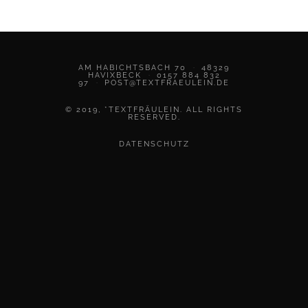
AM HABICHTSBACH 70
·
48329
HAVIXBECK
·
0157 884 832
97
·
POST@TEXTFRAEULEIN.DE
© 2019, *TEXTFRÄULEIN. ALL RIGHTS
RESERVED.
DATENSCHUTZ