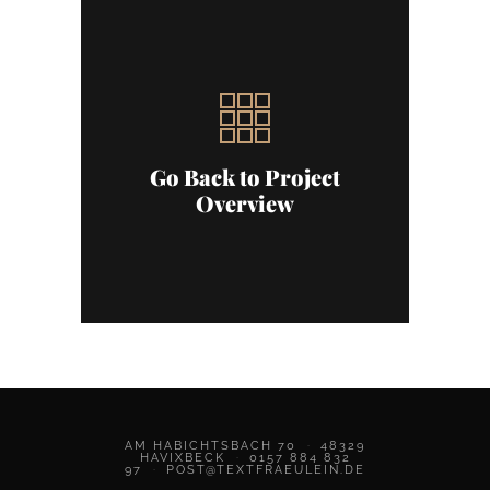
Go Back to
Project
Overview
AM HABICHTSBACH 70
·
48329
HAVIXBECK
·
0157 884 832
97
·
POST@TEXTFRAEULEIN.DE